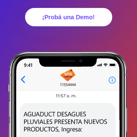
¡Probá una Demo!